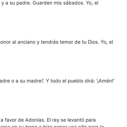
y a su padre. Guarden mis sábados. Yo, el
onor al anciano y tendrás temor de tu Dios. Yo, el
adre o a su madre!’. Y todo el pueblo dirá: ‘¡Amén!’
a favor de Adonías. El rey se levantó para
ntarse en su trono e hizo poner una silla para la