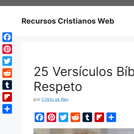
Saltar
al
contenido
Recursos Cristianos Web
Facebook
Pinterest
25 Versículos Bíb
Twitter
Respeto
Reddit
Tumblr
por
Cristo es Rey
Flipboard
F
Pi
T
R
T
Fl
C
Compartir
a
nt
w
e
u
ip
o