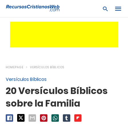
Escrib
tu
consu
y
pulsa
en
HOMEPAGE
VERSÍCULOS BÍBLICOS
INTRO
Versículos Bíblicos
20 Versículos Bíblicos
sobre la Familia