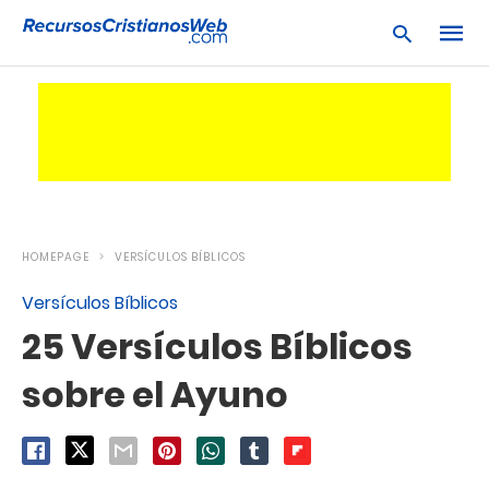
Escrib
tu
consu
y
pulsa
en
HOMEPAGE
VERSÍCULOS BÍBLICOS
INTRO
Versículos Bíblicos
25 Versículos Bíblicos
sobre el Ayuno