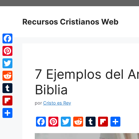
Saltar
al
contenido
Recursos Cristianos Web
Facebook
Pinterest
7 Ejemplos del A
Twitter
Biblia
Reddit
Tumblr
por
Cristo es Rey
Flipboard
F
Pi
T
R
T
Fl
C
Compartir
a
nt
w
e
u
ip
o