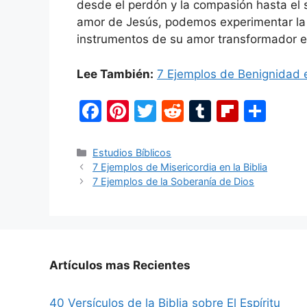
desde el perdón y la compasión hasta el sa
amor de Jesús, podemos experimentar la p
instrumentos de su amor transformador 
Lee También:
7 Ejemplos de Benignidad e
F
Pi
T
R
T
Fl
C
a
nt
w
e
u
ip
o
c
er
itt
d
m
b
m
Categorías
Estudios Bíblicos
7 Ejemplos de Misericordia en la Biblia
e
e
er
di
bl
o
p
7 Ejemplos de la Soberanía de Dios
b
st
t
r
ar
ar
o
d
tir
o
k
Artículos mas Recientes
40 Versículos de la Biblia sobre El Espíritu