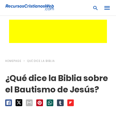
Escrib
tu
consu
y
pulsa
en
HOMEPAGE
QUÉ DICE LA BIBLIA
INTRO
¿Qué dice la Biblia sobre
el Bautismo de Jesús?