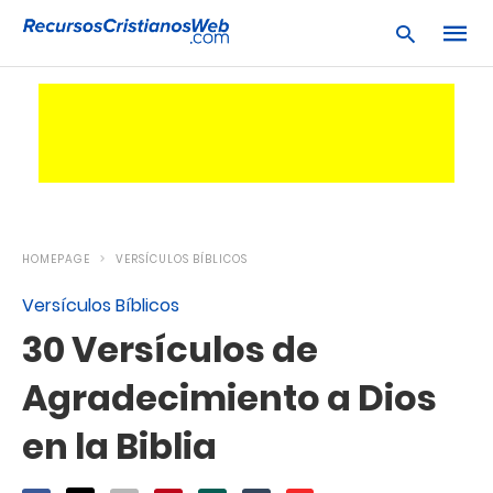
Escrib
tu
consu
y
pulsa
en
HOMEPAGE
VERSÍCULOS BÍBLICOS
INTRO
Versículos Bíblicos
30 Versículos de
Agradecimiento a Dios
en la Biblia