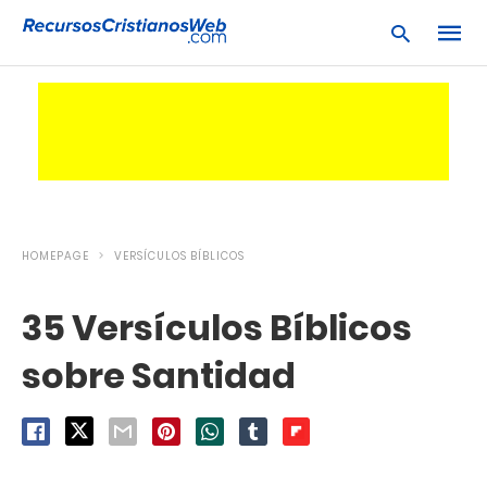
Escrib
tu
consu
y
pulsa
en
HOMEPAGE
VERSÍCULOS BÍBLICOS
INTRO
35 Versículos Bíblicos
sobre Santidad