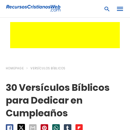
Escrib
tu
consu
y
pulsa
en
HOMEPAGE
VERSÍCULOS BÍBLICOS
INTRO
30 Versículos Bíblicos
para Dedicar en
Cumpleaños