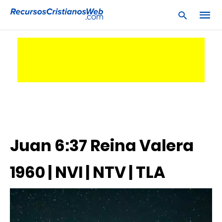
Escrib
tu
consu
y
pulsa
en
INTRO
Juan 6:37 Reina Valera
1960 | NVI | NTV | TLA